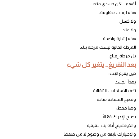
أفهم… لكن جسدي متعب
هذه ليست مقاومة،
ولا كسل،
ولا عناد.
هذه إشارة واضحة:
المرحلة الحالية ليست مرحلة بناء،
بل مرحلة إفراغ.
بعد التفريغ… يتغير كل شيء
حين يفرغ الإناء:
يهدأ الجسد
تخف الاستجابات التلقائية
وتصبح المساحة متاحة
وهنا فقط:
يصبح الإدراك فعّالًا
والكوتشينج أداة بناء حقيقية
والاختيارات نابعة من وضوح لا من ضغط