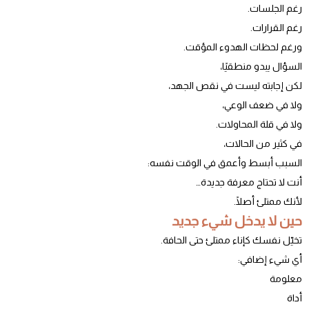
رغم الجلسات.
رغم القرارات.
ورغم لحظات الهدوء المؤقت.
السؤال يبدو منطقيًا،
لكن إجابته ليست في نقص الجهد،
ولا في ضعف الوعي،
ولا في قلة المحاولات.
في كثير من الحالات،
السبب أبسط وأعمق في الوقت نفسه:
أنت لا تحتاج معرفة جديدة…
لأنك ممتلئ أصلًا.
حين لا يدخل شيء جديد
تخيّل نفسك كإناء ممتلئ حتى الحافة.
أي شيء إضافي:
معلومة
أداة