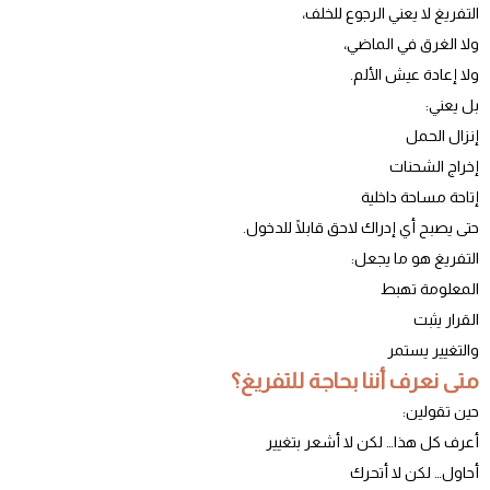
التفريغ لا يعني الرجوع للخلف،
ولا الغرق في الماضي،
ولا إعادة عيش الألم.
بل يعني:
إنزال الحمل
إخراج الشحنات
إتاحة مساحة داخلية
حتى يصبح أي إدراك لاحق قابلًا للدخول.
التفريغ هو ما يجعل:
المعلومة تهبط
القرار يثبت
والتغيير يستمر
متى نعرف أننا بحاجة للتفريغ؟
حين تقولين:
أعرف كل هذا… لكن لا أشعر بتغيير
أحاول… لكن لا أتحرك