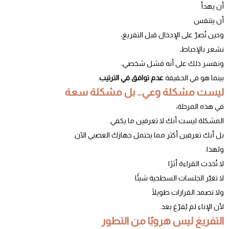
أن يهدأ
أن يتنفس
وحين نُصرّ على الإدخال قبل التفريغ،
نشعر بالإحباط،
ونفسر ذلك على أنه فشل شخصي،
بينما هو في الحقيقة
عدم توافق في الترتيب
.
ليست مشكلة وعي… بل مشكلة سعة
في هذه المرحلة،
المشكلة ليست أنك لا تعرفين ما يكفي.
بل أنك تعرفين أكثر مما يحتمل جهازك العصبي الآن.
ولهذا:
لا تُحدث القراءة أثرًا
لا تغيّر الجلسات السطحية شيئًا
ولا تصمد القرارات طويلًا
لأن الإناء لم يُفرّغ بعد.
التفريغ ليس هروبًا من التطور