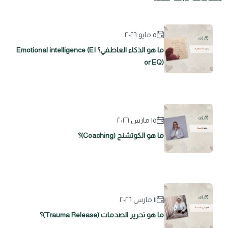
٥ مايو ٢٠٢٦
ما هو الذكاء العاطفي؟ Emotional intelligence (EI
or EQ)
١٥ مارس ٢٠٢٦
ما هو الكوتشنج (Coaching)؟
١١ مارس ٢٠٢٦
ما هو تحرير الصدمات (Trauma Release)؟