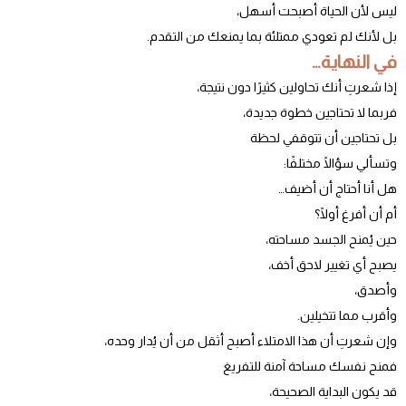
ليس لأن الحياة أصبحت أسهل،
بل لأنك لم تعودي ممتلئة بما يمنعك من التقدم.
في النهاية…
إذا شعرتِ أنك تحاولين كثيرًا دون نتيجة،
فربما لا تحتاجين خطوة جديدة،
بل تحتاجين أن تتوقفي لحظة
وتسألي سؤالًا مختلفًا:
هل أنا أحتاج أن أضيف…
أم أن أفرغ أولًا؟
حين يُمنح الجسد مساحته،
يصبح أي تغيير لاحق أخف،
وأصدق،
وأقرب مما تتخيلين.
وإن شعرتِ أن هذا الامتلاء أصبح أثقل من أن يُدار وحده،
فمنح نفسك مساحة آمنة للتفريغ
قد يكون البداية الصحيحة،