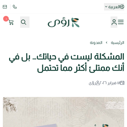
العربية
٠
كوتش رؤى أبوبكر باعظيم
الرئيسية
المدونة
المشكلة ليست في حياتك… بل في
أنك ممتلئ أكثر مما تحتمل
١٨ فبراير ٢٠٢٦
رؤى