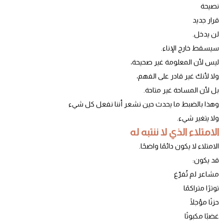
نصيحة
قرار جديد
لن يدخل.
سيسقط خارج الإناء.
ليس لأن المعلومة غير صحيحة،
ولا لأنك غير قادر على الفهم،
بل لأن المساحة غير متاحة.
وهذا بالضبط ما يحدث حين نشعر أننا نفعل كل شيء
ولا يتغير شيء.
الامتلاء الذي لا ننتبه له
الامتلاء لا يكون دائمًا واضحًا.
قد يكون:
مشاعر لم تُفرّغ
توترًا متراكمًا
حزنًا مؤجلًا
غضبًا مكبوتًا